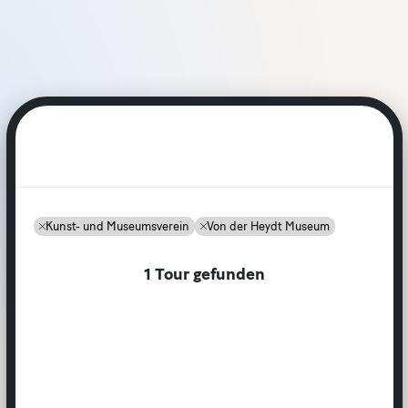
L
i
n
k
n
u
r
a
Kunst- und Museumsverein
Von der Heydt Museum
u
f
U
n
1 Tour gefunden
t
e
r
s
e
i
t
e
n